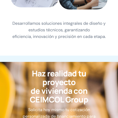
Desarrollamos soluciones integrales de diseño y
estudios técnicos, garantizando
eficiencia, innovación y precisión en cada etapa.
H
a
z
r
e
a
l
i
d
a
d
t
u
p
r
o
y
e
c
t
o
d
e
v
i
v
i
e
n
d
a
c
o
n
C
E
I
M
C
O
L
G
r
o
u
p
Solicita hoy mismo tu cotización
personalizada de financiamiento para