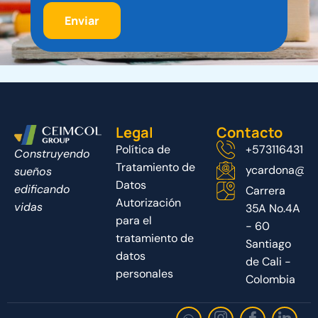
Legal
Contacto
Política de
+5731164316
Construyendo
Tratamiento de
ycardona@ce
sueños
Datos
edificando
Carrera
Autorización
vidas
35A No.4A
para el
- 60
tratamiento de
Santiago
datos
de Cali -
personales
Colombia