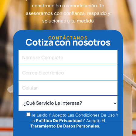
construcción o remodelación. Te
asesoramos con confianza, respaldo y
soluciones a tu medida
CONTÁCTANOS
C
o
t
i
z
a
c
o
n
n
o
s
o
t
r
o
s
He Leído Y Acepto Las Condiciones De Uso Y
La
Política De Privacidad
Y Acepto El
Tratamiento De Datos Personales
.