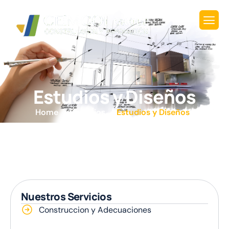
E
s
t
u
d
i
o
s
y
D
i
s
e
ñ
o
s
Home
Servicios
Estudios y Diseños​
Nuestros Servicios
Construccion y Adecuaciones