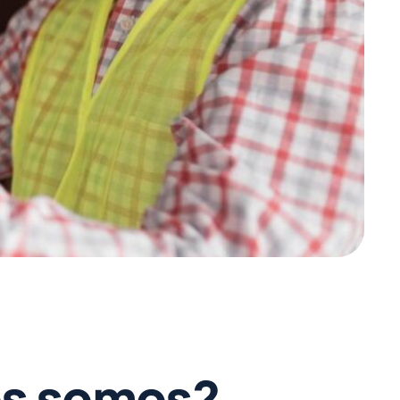
e
s
s
o
m
o
s
?