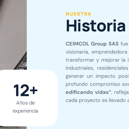
NUESTRA
H
i
s
t
o
r
i
a
CEIMCOL Group SAS
fue
visionaria, emprendedora
transformar y mejorar la 
industriales, residencia
generar un impacto posi
12
+
profundo compromiso soci
edificando vidas”
, refle
cada proyecto es llevado 
Años de
experiencia