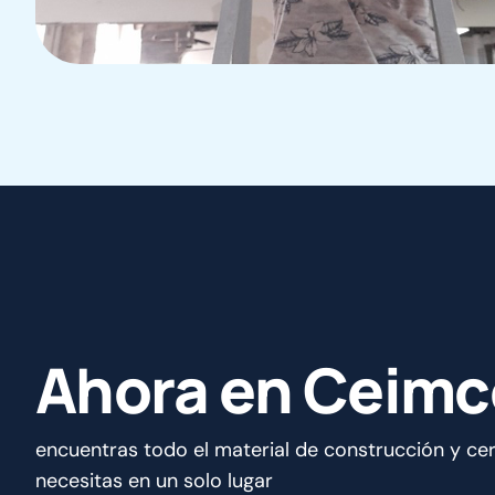
A
h
o
r
a
e
n
C
e
i
m
c
encuentras todo el material de construcción y ce
necesitas en un solo lugar