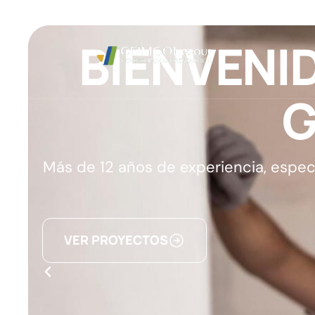
B
I
E
N
V
E
N
I
Más de 12 años de experiencia, espec
VER PROYECTOS