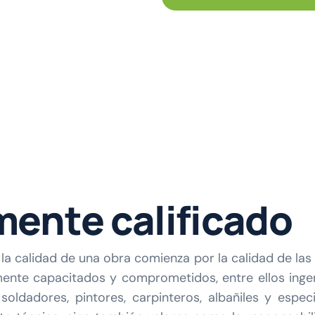
m
e
n
t
e
c
a
l
i
f
i
c
a
d
o
calidad de una obra comienza por la calidad de las 
ente capacitados y comprometidos, entre ellos ingenie
, soldadores, pintores, carpinteros, albañiles y es