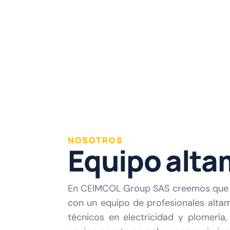
NOSOTROS
E
q
u
i
p
o
a
l
t
a
En CEIMCOL Group SAS creemos que la 
con un equipo de profesionales altam
técnicos en electricidad y plomería