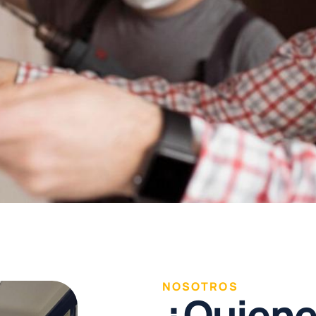
NOSOTROS
¿
Q
u
i
e
n