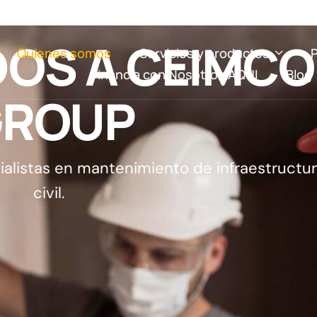
D
O
S
A
C
E
I
M
C
O
Quienes somos
Servicios y productos
Financia con Nosotros AQUI
Blog
G
R
O
U
P
ialistas en mantenimiento de infraestructur
civil.